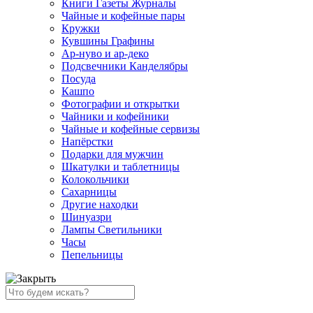
Книги Газеты Журналы
Чайные и кофейные пары
Кружки
Кувшины Графины
Ар-нуво и ар-деко
Подсвечники Канделябры
Посуда
Кашпо
Фотографии и открытки
Чайники и кофейники
Чайные и кофейные сервизы
Напёрстки
Подарки для мужчин
Шкатулки и таблетницы
Колокольчики
Сахарницы
Другие находки
Шинуазри
Лампы Светильники
Часы
Пепельницы