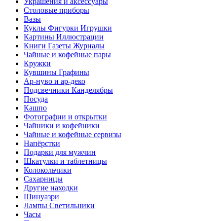
Украшения и аксессуары
Столовые приборы
Вазы
Куклы Фигурки Игрушки
Картины Иллюстрации
Книги Газеты Журналы
Чайные и кофейные пары
Кружки
Кувшины Графины
Ар-нуво и ар-деко
Подсвечники Канделябры
Посуда
Кашпо
Фотографии и открытки
Чайники и кофейники
Чайные и кофейные сервизы
Напёрстки
Подарки для мужчин
Шкатулки и таблетницы
Колокольчики
Сахарницы
Другие находки
Шинуазри
Лампы Светильники
Часы