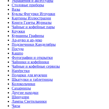
Украшения и аксессуары
Столовые приборы
Вазы
Куклы Фигурки Игрушки
Картины Иллюстрации
Книги Газеты Журналы
Чайные и кофейные пары
Кружки
Кувшины Графины
Ар-нуво и ар-деко
Подсвечники Канделябры
Посуда
Кашпо
Фотографии и открытки
Чайники и кофейники
Чайные и кофейные сервизы
Напёрстки
Подарки для мужчин
Шкатулки и таблетницы
Колокольчики
Сахарницы
Другие находки
Шинуазри
Лампы Светильники
Часы