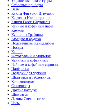
Украшения и аксессуары
Столовые приборы
Вазы
Куклы Фигурки Игрушки
Картины Иллюстрации
Книги Газеты Журналы
Чайные и кофейные пары
Кружки
Кувшины Графины
Ар-нуво и ар-деко
Подсвечники Канделябры
Посуда
Кашпо
Фотографии и открытки
Чайники и кофейники
Чайные и кофейные сервизы
Напёрстки
Подарки для мужчин
Шкатулки и таблетницы
Колокольчики
Сахарницы
Другие находки
Шинуазри
Лампы Светильники
Часы