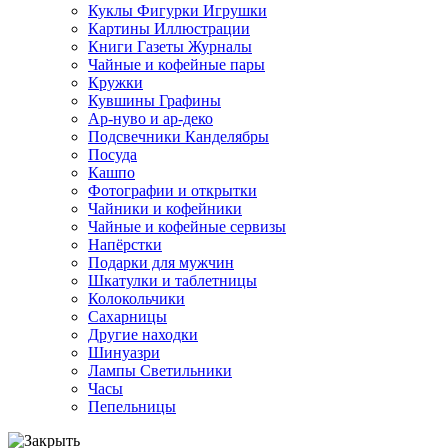
Куклы Фигурки Игрушки
Картины Иллюстрации
Книги Газеты Журналы
Чайные и кофейные пары
Кружки
Кувшины Графины
Ар-нуво и ар-деко
Подсвечники Канделябры
Посуда
Кашпо
Фотографии и открытки
Чайники и кофейники
Чайные и кофейные сервизы
Напёрстки
Подарки для мужчин
Шкатулки и таблетницы
Колокольчики
Сахарницы
Другие находки
Шинуазри
Лампы Светильники
Часы
Пепельницы