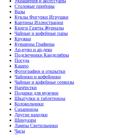
Украшения и аксессуары
Столовые приборы
Вазы
Куклы Фигурки Игрушки
Картины Иллюстрации
Книги Газеты Журналы
Чайные и кофейные пары
Кружки
Кувшины Графины
Ар-нуво и ар-деко
Подсвечники Канделябры
Посуда
Кашпо
Фотографии и открытки
Чайники и кофейники
Чайные и кофейные сервизы
Напёрстки
Подарки для мужчин
Шкатулки и таблетницы
Колокольчики
Сахарницы
Другие находки
Шинуазри
Лампы Светильники
Часы