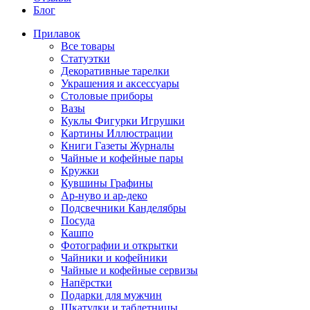
Блог
Прилавок
Все товары
Статуэтки
Декоративные тарелки
Украшения и аксессуары
Столовые приборы
Вазы
Куклы Фигурки Игрушки
Картины Иллюстрации
Книги Газеты Журналы
Чайные и кофейные пары
Кружки
Кувшины Графины
Ар-нуво и ар-деко
Подсвечники Канделябры
Посуда
Кашпо
Фотографии и открытки
Чайники и кофейники
Чайные и кофейные сервизы
Напёрстки
Подарки для мужчин
Шкатулки и таблетницы