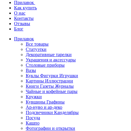
Прилавок
Как купить
О нас
Контакты
Отзывы
Блог
Прилавок
Все товары
Статуэтки
Декоративные тарелки
Украшения и аксессуары
Столовые приборы
Вазы
Куклы Фигурки Игрушки
Картины Иллюстрации
Книги Газеты Журналы
Чайные и кофейные пары
Кружки
Кувшины Графины
Ар-нуво и ар-деко
Подсвечники Канделябры
Посуда
Кашпо
Фотографии и открытки