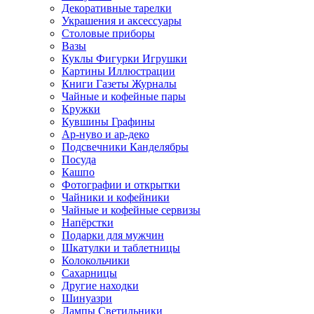
Декоративные тарелки
Украшения и аксессуары
Столовые приборы
Вазы
Куклы Фигурки Игрушки
Картины Иллюстрации
Книги Газеты Журналы
Чайные и кофейные пары
Кружки
Кувшины Графины
Ар-нуво и ар-деко
Подсвечники Канделябры
Посуда
Кашпо
Фотографии и открытки
Чайники и кофейники
Чайные и кофейные сервизы
Напёрстки
Подарки для мужчин
Шкатулки и таблетницы
Колокольчики
Сахарницы
Другие находки
Шинуазри
Лампы Светильники