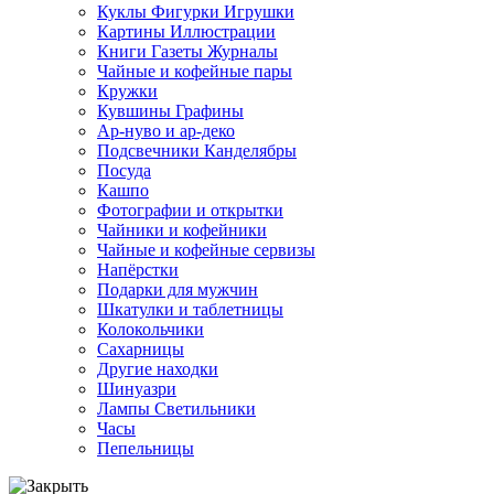
Куклы Фигурки Игрушки
Картины Иллюстрации
Книги Газеты Журналы
Чайные и кофейные пары
Кружки
Кувшины Графины
Ар-нуво и ар-деко
Подсвечники Канделябры
Посуда
Кашпо
Фотографии и открытки
Чайники и кофейники
Чайные и кофейные сервизы
Напёрстки
Подарки для мужчин
Шкатулки и таблетницы
Колокольчики
Сахарницы
Другие находки
Шинуазри
Лампы Светильники
Часы
Пепельницы