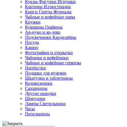
Куклы Фигурки Игрушки
Картины Иллюстрации
Книги Газеты Журналы
Чайные и кофейные пары
Кружки
Кувшины Графины
Ар-нуво и ар-деко
Подсвечники Канделябры
Посуда
Кашпо
Фотографии и открытки
Чайники и кофейники
Чайные и кофейные сервизы
Напёрстки
Подарки для мужчин
Шкатулки и таблетницы
Колокольчики
Сахарницы
Другие находки
Шинуазри
Лампы Светильники
Часы
Пепельницы