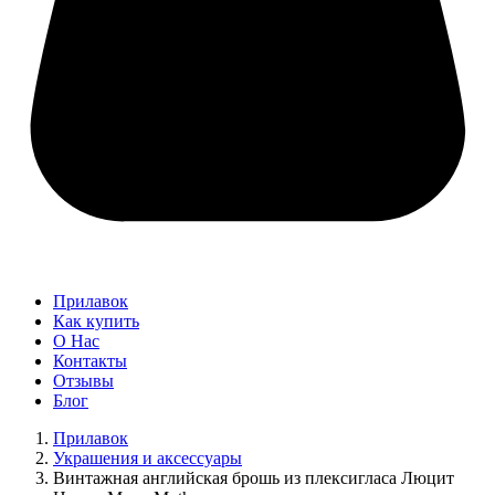
Прилавок
Как купить
О Нас
Контакты
Отзывы
Блог
Прилавок
Украшения и аксессуары
Винтажная английская брошь из плексигласа Люцит