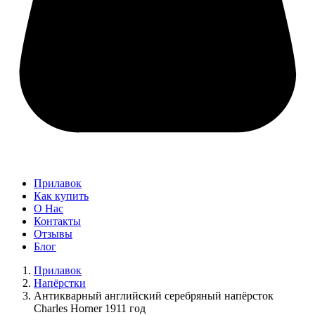
Прилавок
Как купить
О Нас
Контакты
Отзывы
Блог
Прилавок
Напёрстки
Антикварный английский серебряный напёрсток
Charles Horner 1911 год