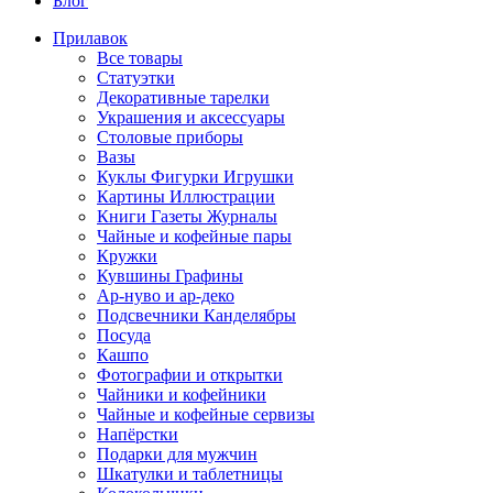
Блог
Прилавок
Все товары
Статуэтки
Декоративные тарелки
Украшения и аксессуары
Столовые приборы
Вазы
Куклы Фигурки Игрушки
Картины Иллюстрации
Книги Газеты Журналы
Чайные и кофейные пары
Кружки
Кувшины Графины
Ар-нуво и ар-деко
Подсвечники Канделябры
Посуда
Кашпо
Фотографии и открытки
Чайники и кофейники
Чайные и кофейные сервизы
Напёрстки
Подарки для мужчин
Шкатулки и таблетницы