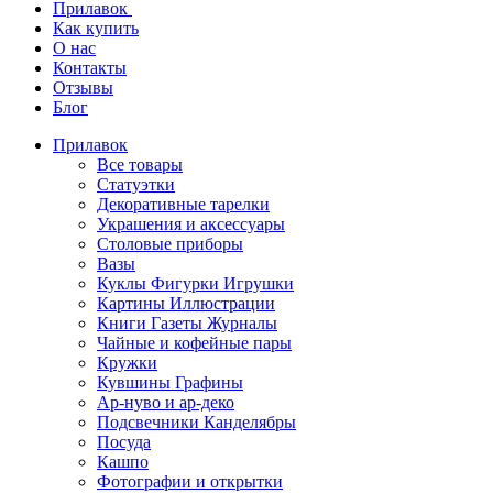
Прилавок
Как купить
О нас
Контакты
Отзывы
Блог
Прилавок
Все товары
Статуэтки
Декоративные тарелки
Украшения и аксессуары
Столовые приборы
Вазы
Куклы Фигурки Игрушки
Картины Иллюстрации
Книги Газеты Журналы
Чайные и кофейные пары
Кружки
Кувшины Графины
Ар-нуво и ар-деко
Подсвечники Канделябры
Посуда
Кашпо
Фотографии и открытки