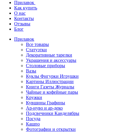
Прилавок
Как купить
О нас
Контакты
Отзывы
Блог
Прилавок
Все товары
Статуэтки
Декоративные тарелки
Украшения и аксессуары
Столовые приборы
Вазы
Куклы Фигурки Игрушки
Картины Иллюстрации
Книги Газеты Журналы
Чайные и кофейные пары
Кружки
Кувшины Графины
Ар-нуво и ар-деко
Подсвечники Канделябры
Посуда
Кашпо
Фотографии и открытки