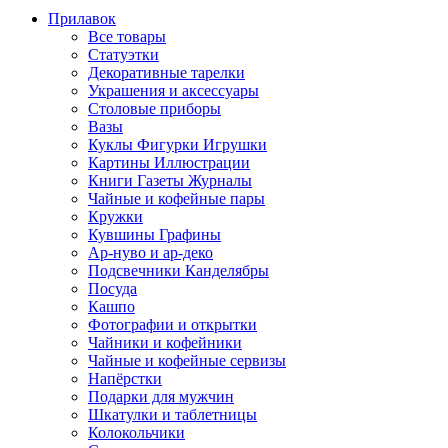
Прилавок
Все товары
Статуэтки
Декоративные тарелки
Украшения и аксессуары
Столовые приборы
Вазы
Куклы Фигурки Игрушки
Картины Иллюстрации
Книги Газеты Журналы
Чайные и кофейные пары
Кружки
Кувшины Графины
Ар-нуво и ар-деко
Подсвечники Канделябры
Посуда
Кашпо
Фотографии и открытки
Чайники и кофейники
Чайные и кофейные сервизы
Напёрстки
Подарки для мужчин
Шкатулки и таблетницы
Колокольчики