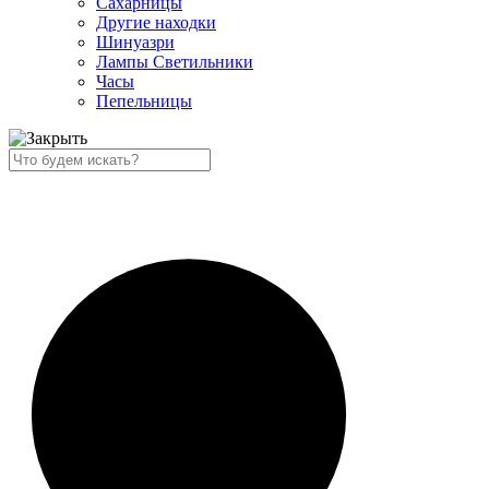
Сахарницы
Другие находки
Шинуазри
Лампы Светильники
Часы
Пепельницы