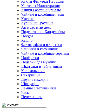
Куклы Фигурки Игрушки
Картины Иллюстрации
Книги Газеты Журналы
Чайные и кофейные пары
Кружки
Кувшины Графины
Ар-нуво и ар-деко
Подсвечники Канделябры
Посуда
Кашпо
Фотографии и открытки
Чайники и кофейники
Чайные и кофейные сервизы
Напёрстки
Подарки для мужчин
Шкатулки и таблетницы
Колокольчики
Сахарницы
Другие находки
Шинуазри
Лампы Светильники
Часы
Пепельницы