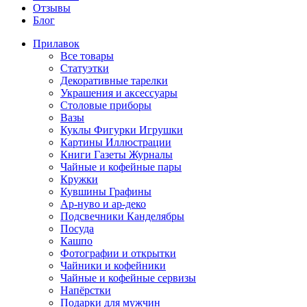
Отзывы
Блог
Прилавок
Все товары
Статуэтки
Декоративные тарелки
Украшения и аксессуары
Столовые приборы
Вазы
Куклы Фигурки Игрушки
Картины Иллюстрации
Книги Газеты Журналы
Чайные и кофейные пары
Кружки
Кувшины Графины
Ар-нуво и ар-деко
Подсвечники Канделябры
Посуда
Кашпо
Фотографии и открытки
Чайники и кофейники
Чайные и кофейные сервизы
Напёрстки
Подарки для мужчин