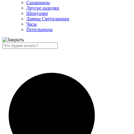
Сахарницы
Другие находки
Шинуазри
Лампы Светильники
Часы
Пепельницы