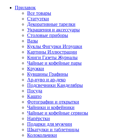
Прилавок
Все товары
Статуэтки
Декоративные тарелки
Украшения и аксессуары
Столовые приборы
Вазы
Куклы Фигурки Игрушки
Картины Иллюстрации
Книги Газеты Журналы
Чайные и кофейные пары
Кружки
Кувшины Графины
Ар-нуво и ар-деко
Подсвечники Канделябры
Посуда
Кашпо
Фотографии и открытки
Чайники и кофейники
Чайные и кофейные сервизы
Напёрстки
Подарки для мужчин
Шкатулки и таблетницы
Колокольчики