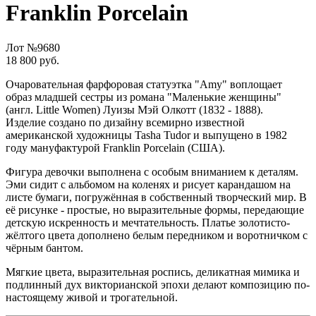
Franklin Porcelain
Лот №9680
18 800 руб.
Очаровательная фарфоровая статуэтка "Amy" воплощает
образ младшей сестры из романа "Маленькие женщины"
(англ. Little Women) Луизы Мэй Олкотт (1832 - 1888).
Изделие создано по дизайну всемирно известной
американской художницы Tasha Tudor и выпущено в 1982
году мануфактурой Franklin Porcelain (США).
Фигура девочки выполнена с особым вниманием к деталям.
Эми сидит с альбомом на коленях и рисует карандашом на
листе бумаги, погружённая в собственный творческий мир. В
её рисунке - простые, но выразительные формы, передающие
детскую искренность и мечтательность. Платье золотисто-
жёлтого цвета дополнено белым передником и воротничком с
чёрным бантом.
Мягкие цвета, выразительная роспись, деликатная мимика и
подлинный дух викторианской эпохи делают композицию по-
настоящему живой и трогательной.