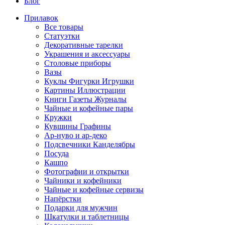
Блог
Прилавок
Все товары
Статуэтки
Декоративные тарелки
Украшения и аксессуары
Столовые приборы
Вазы
Куклы Фигурки Игрушки
Картины Иллюстрации
Книги Газеты Журналы
Чайные и кофейные пары
Кружки
Кувшины Графины
Ар-нуво и ар-деко
Подсвечники Канделябры
Посуда
Кашпо
Фотографии и открытки
Чайники и кофейники
Чайные и кофейные сервизы
Напёрстки
Подарки для мужчин
Шкатулки и таблетницы