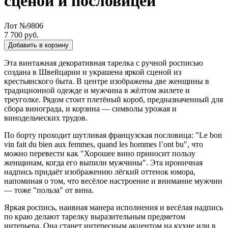
сценой и пословицей
Лот №9806
7 700 руб.
Добавить в корзину
Эта винтажная декоративная тарелка с ручной росписью
создана в Швейцарии и украшена яркой сценой из
крестьянского быта. В центре изображены две женщины в
традиционной одежде и мужчина в жёлтом жилете и
треуголке. Рядом стоит плетёный короб, предназначенный для
сбора винограда, и корзина — символы урожая и
винодельческих трудов.
По борту проходит шутливая французская пословица: "Le bon
vin fait du bien aux femmes, quand les hommes l’ont bu", что
можно перевести как "Хорошее вино приносит пользу
женщинам, когда его выпили мужчины". Эта ироничная
надпись придаёт изображению лёгкий оттенок юмора,
напоминая о том, что весёлое настроение и внимание мужчин
— тоже "польза" от вина.
Яркая роспись, наивная манера исполнения и весёлая надпись
по краю делают тарелку выразительным предметом
интерьера. Она станет интересным акцентом на кухне или в