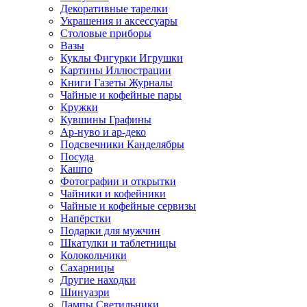
Декоративные тарелки
Украшения и аксессуары
Столовые приборы
Вазы
Куклы Фигурки Игрушки
Картины Иллюстрации
Книги Газеты Журналы
Чайные и кофейные пары
Кружки
Кувшины Графины
Ар-нуво и ар-деко
Подсвечники Канделябры
Посуда
Кашпо
Фотографии и открытки
Чайники и кофейники
Чайные и кофейные сервизы
Напёрстки
Подарки для мужчин
Шкатулки и таблетницы
Колокольчики
Сахарницы
Другие находки
Шинуазри
Лампы Светильники