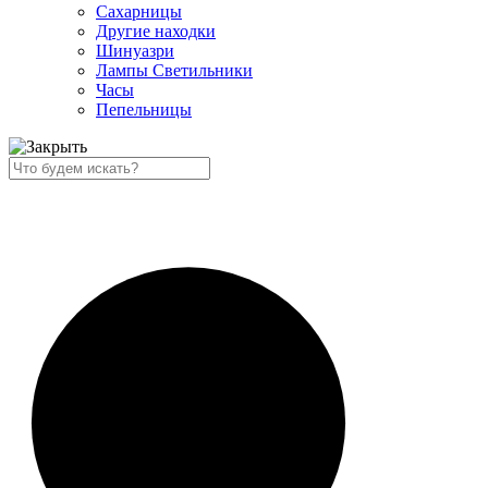
Сахарницы
Другие находки
Шинуазри
Лампы Светильники
Часы
Пепельницы