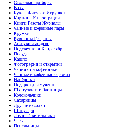
Столовые приборы
Вазы
Куклы Фигурки Игрушки
Картины Иллюстрации
Книги Газеты Журналы
Чайные и кофейные пары
Кружки
Кувшины Графины
Ар-нуво и ар-деко
Подсвечники Канделябры
Посуда
Кашпо
Фотографии и открытки
Чайники и кофейники
Чайные и кофейные сервизы
Напёрстки
Подарки для мужчин
Шкатулки и таблетницы
Колокольчики
Сахарницы
Другие находки
Шинуазри
Лампы Светильники
Часы
Пепельницы