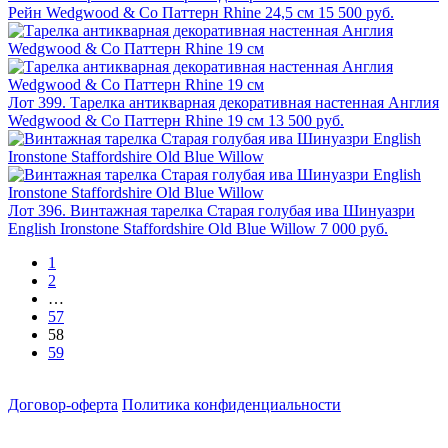
Рейн Wedgwood & Co Паттерн Rhine 24,5 см
15 500 руб.
Лот 399. Тарелка антикварная декоративная настенная Англия
Wedgwood & Co Паттерн Rhine 19 см
13 500 руб.
Лот 396. Винтажная тарелка Старая голубая ива Шинуазри
English Ironstone Staffordshire Old Blue Willow
7 000 руб.
1
2
…
57
58
59
Договор-оферта
Политика конфиденциальности