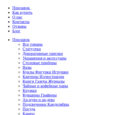
Прилавок
Как купить
О нас
Контакты
Отзывы
Блог
Прилавок
Все товары
Статуэтки
Декоративные тарелки
Украшения и аксессуары
Столовые приборы
Вазы
Куклы Фигурки Игрушки
Картины Иллюстрации
Книги Газеты Журналы
Чайные и кофейные пары
Кружки
Кувшины Графины
Ар-нуво и ар-деко
Подсвечники Канделябры
Посуда
Кашпо